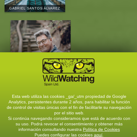
GABRIEL SANTOS ÁLVAREZ
EDUARDO MARCOS
QUEVEDO
CONOCE AL EQUIPO
Esta web utiliza las cookies _ga/_utm propiedad de Google
Analytics, persistentes durante 2 años, para habilitar la función
CONTACTA CON NOSOTROS
de control de visitas únicas con el fin de facilitarle su navegación
C/ Solasierra, 8, 24900- Riaño (León)
por el sitio web.
Si continúa navegando consideramos que está de acuerdo con
Telf.: 987740805 / 609726444
su uso. Podrá revocar el consentimiento y obtener más
E-mail:
info@wildwatchingspain.com
información consultando nuestra
Política de Cookies
Puedes configurar las cookies
aquí
.