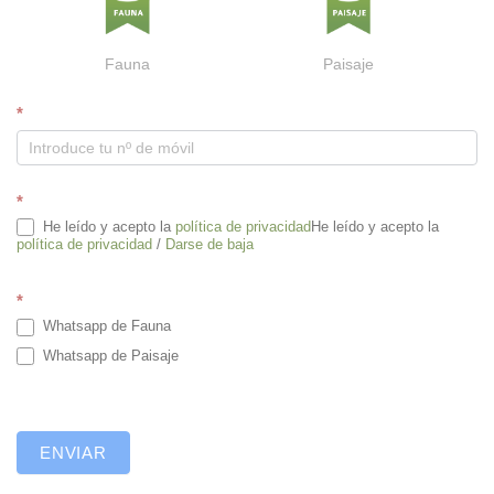
Fauna
Paisaje
W
*
h
a
t
*
s
He leído y acepto la
política de privacidad
He leído y acepto la
a
política de privacidad
/
Darse de baja
p
p
*
Whatsapp de Fauna
Whatsapp de Paisaje
ENVIAR