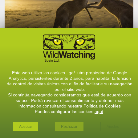
OCEANÍA
Esta web utiliza las cookies _ga/_utm propiedad de Google
Analytics, persistentes durante 2 años, para habilitar la función
de control de visitas únicas con el fin de facilitarle su navegación
por el sitio web.
VER TODOS LOS VIAJES
Si continúa navegando consideramos que está de acuerdo con
VER TODOS LOS VIAJES
su uso. Podrá revocar el consentimiento y obtener más
información consultando nuestra
Política de Cookies
Puedes configurar las cookies
aquí
.
Aceptar
Rechazar
Ajustes