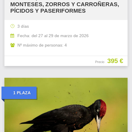
MONTESES, ZORROS Y CARROÑERAS,
PÍCIDOS Y PASERIFORMES
3 días
Fecha: del 27 al 29 de marzo de 2026
Nº máximo de personas: 4
395 €
Precio
1 PLAZA