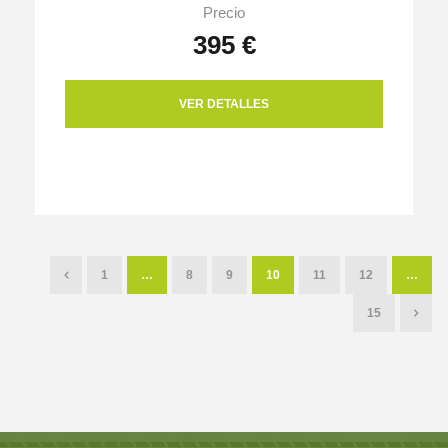
Precio
395 €
VER DETALLES
1
…
8
9
10
11
12
…
15