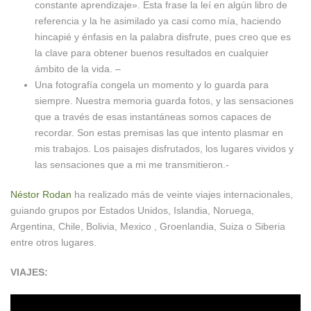
constante aprendizaje». Esta frase la leí en algún libro de
referencia y la he asimilado ya casi como mía, haciendo
hincapié y énfasis en la palabra disfrute, pues creo que es
la clave para obtener buenos resultados en cualquier
ámbito de la vida. –
Una fotografía congela un momento y lo guarda para
siempre. Nuestra memoria guarda fotos, y las sensaciones
que a través de esas instantáneas somos capaces de
recordar. Son estas premisas las que intento plasmar en
mis trabajos. Los paisajes disfrutados, los lugares vividos y
las sensaciones que a mi me transmitieron.-
Néstor Rodan
ha realizado más de veinte viajes internacionales,
guiando grupos por Estados Unidos, Islandia, Noruega,
Argentina, Chile, Bolivia, Mexico , Groenlandia, Suiza o Siberia
entre otros lugares.
VIAJES: