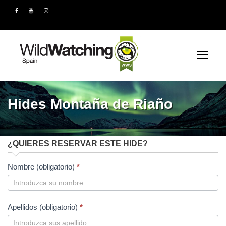
Hides Montaña de Riaño
¿QUIERES RESERVAR ESTE HIDE?
H
Nombre (obligatorio)
*
i
d
e
Apellidos (obligatorio)
*
s