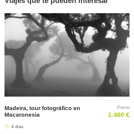
Viajes que te pueden interesar
Además el paisaje otoñal en lugares como Denali es
simplemente espectacular, una oportunidad que no puede
dejarse pasar.
No podemos perder un minuto, la naturaleza salvaje de la
Precio
Madeira, tour fotográfico en
última frontera del norte, nos espera.
1.460 €
Macaronesia
6 días