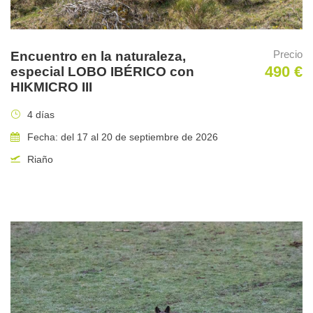
En Septiembre, entran salmones plateados a los ríos y los osos
se reactivan y tenemos la posibilidad de fotografiar algunos de
Precio
Encuentro en la naturaleza,
los paisajes otoñales más bellos del planeta.
490 €
especial LOBO IBÉRICO con
HIKMICRO III
Traslados
4 días
En motorhomes de gran capacidad, con 8 zonas de
Fecha: del 17 al 20 de septiembre de 2026
descanso.
Riaño
Alojamiento