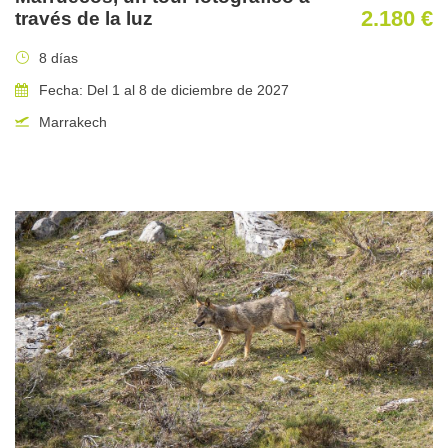
Motorhome de gran capacidad
2.180 €
través de la luz
Transporte al aeropuerto
8 días
Fecha: Del 1 al 8 de diciembre de 2027
No incluido en el precio
Marrakech
Vuelos desde Madrid( Londres, Roma, Paris o Frankfurt) a
Anchorage.
Cualquier tipo de artículo personal como medicinas o
propinas en los aeropuertos u hoteles.
Cualquier otro concepto no contemplado en la relación
superior.
Lo mejor de este viaje
Sin duda, este es nuestro viaje internacional más popular y
especial. Conocer Alaska de la mano de Javi Montes y disfrutar
de sus especies más emblemáticas y grandes espacios es una
experiencia sin duda, inolvidable.