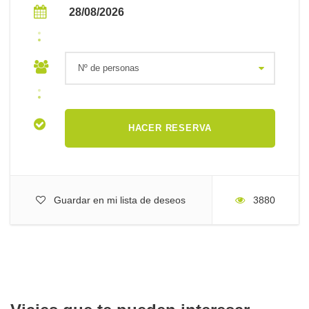
28/08/2026
Con la experiencia acumulada con anterioridad por nuestro
guía, Javi Montes y con el proceso paulatino de mejora de la
logística y diversificación de servicios estamos seguros de
poder ofrecer uno de los viajes más espectaculares y vibrantes
del mercado.
Nuestros viaje de fotografía y de observación a Alaska,
combinan exclusivas sesiones fotográficas de osos grizzlys en
Lake Clark, con visitas guiadas al Parque Nacional de Denali en
busca de alces, águilas calvas, linces y lobos, y navegaciones
en el Parque Nacional de Kenai tras las ballenas, orcas y nutrias
marinas.
Guardar en mi lista de deseos
3880
Creemos que es uno de los mejores itinerarios posibles para
poder captar toda la inmensidad de Alaska en tan solo 12 días,
a un precio muy razonable.