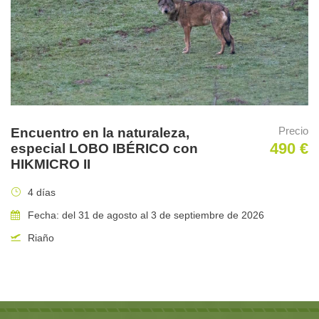
Precio
Encuentro en la naturaleza,
Motorhome con 8 zonas de descanso.
490 €
especial LOBO IBÉRICO con
HIKMICRO II
Algunas imágenes del viaje
4 días
Fecha: del 31 de agosto al 3 de septiembre de 2026
Riaño