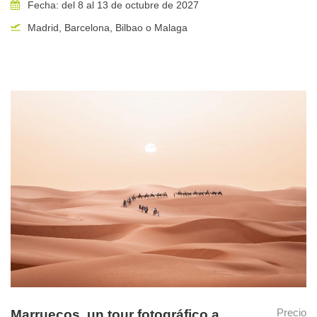
Fecha: del 8 al 13 de octubre de 2027
Madrid, Barcelona, Bilbao o Malaga
Duración del viaje
11 días (del 21/10/2026 al 31/10/2026)
Incluido en el precio
Alojamiento en acomodación doble
desde la noche del
día 1 hasta la noche del día 9.
Transporte terrestre privado con conductor
durante todo
el itinerario. El tipo de vehículo variará según el número de
participantes; se utilizarán
vehículos 4×4 cuando las
condiciones del terreno lo requieran
.
Todas las comidas incluidas
, desde la cena del día 1
hasta el desayuno del día 10.
Agua potable disponible permanentemente
durante los
traslados y actividades.
Guía especializado en observación de aves y
Precio
Marruecos, un tour fotográfico a