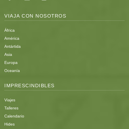
Algunas imágenes del viaje
VIAJA CON NOSOTROS
África
América
Antártida
Asia
Europa
Oceanía
IMPRESCINDIBLES
Viajes
Talleres
Calendario
Hides