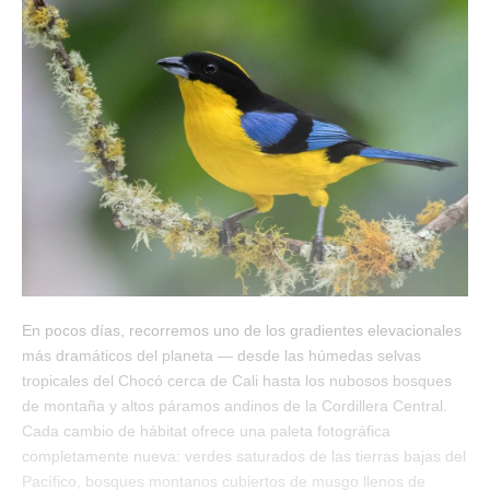
En pocos días, recorremos uno de los gradientes elevacionales
más dramáticos del planeta — desde las húmedas selvas
tropicales del Chocó cerca de Cali hasta los nubosos bosques
de montaña y altos páramos andinos de la Cordillera Central.
Cada cambio de hábitat ofrece una paleta fotográfica
completamente nueva: verdes saturados de las tierras bajas del
Pacífico, bosques montanos cubiertos de musgo llenos de