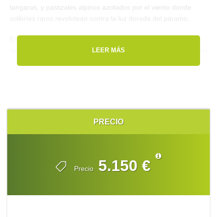
tangaras, y pastizales alpinos azotados por el viento donde
colibríes raros revolotean contra la luz dorada del páramo.
El viaje está estructurado alrededor de la fotografía. Pasamos
sesiones extendidas en comederos bien manejados y bordes de
LEER MÁS
bosque para capturar colibríes, tucanes, tangaras, barbetas y
especies endémicas en condiciones ideales. En Anchicayá y
San Cipriano, trabajamos en caminos forestales y corredores
fluviales donde bandadas mixtas se mueven a nivel de los ojos,
ofreciendo oportunidades para capturar comportamiento y
posaderos naturales. Al subir más alto, buscamos especies
PRECIO
icónicas andinas en paisajes abiertos de páramo — escenarios
dramáticos que crean retratos ambientales poderosos.
5.150 €
Precio