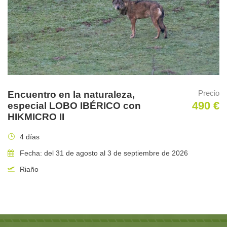
especializados
en reservas privadas diseñadas para
capturas excepcionales de aves andinas.
Exploración de la Región Biogeográfica del Chocó
,
uno de los ecosistemas con mayor biodiversidad y
endemismos del planeta.
Búsqueda de anfibios extraordinarios
, incluyendo la
Rana Venenosa de Lehmann y la Rana Venenosa de
Precio
Encuentro en la naturaleza,
490 €
Anchicayá.
especial LOBO IBÉRICO con
HIKMICRO II
Aventura en la selva de San Cipriano
, accediendo a
4 días
hábitats remotos a bordo de la icónica plataforma
ferroviaria conocida como “Brujita”.
Fecha: del 31 de agosto al 3 de septiembre de 2026
Riaño
Descubrimiento de la avifauna altoandina
, incluyendo
tangaras de montaña, pitis y el extraordinario
Colibrí Pico
de Espada
.
Visita al Parque Nacional Natural Los Nevados
, en