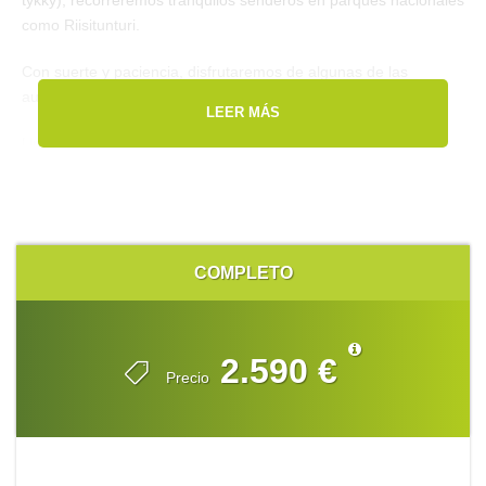
como Riisitunturi.
Con suerte y paciencia, disfrutaremos de algunas de las
auroras boreales más hermosas del hemisferio norte.
LEER MÁS
Un tour especial, para aquellos fotógrafos que disfrutan de las
condiciones invernales y del ártico en el que además
incluiremos algunas experiencias faunísticas, como la fotografía
de renos en la nieve, y fotografía de armiño, águilas reales y
paseriformes boreales.
COMPLETO
2.590 €
Precio