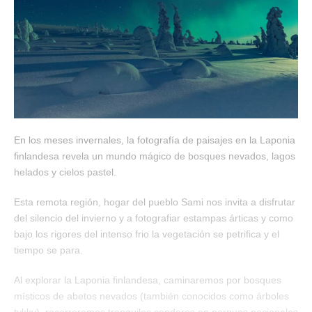
En los meses invernales, la fotografía de paisajes en la Laponia
finlandesa revela un mundo mágico de bosques nevados, lagos
helados y cielos pastel.
Esta remota región, hogar del pueblo Sami nos invita a disfrutar
del silencio del invierno y a fotografiar estampas árticas y como
bajo los rigores del intenso frio la vegetación se petrifica y el
tiempo se para.
Al explorar la Laponia finlandesa, caminaremos por bosques
místicos de abetos nevados (también conocidos como árboles
tykky), recorreremos tranquilos senderos en parques nacionales