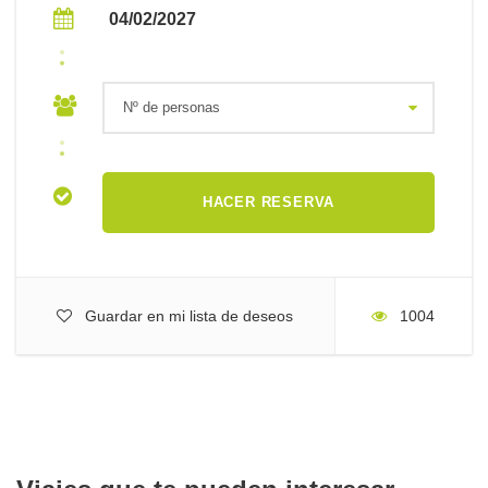
04/02/2027
Lugares de salida
Madrid o Barcelona
Duración del viaje
Guardar en mi lista de deseos
1004
7 días (del 4/02/2027 al 10/02/2027)
Incluido en el precio
6 noches de alojamiento y desayuno en base a habitaciones