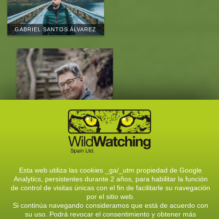
GABRIEL SANTOS ÁLVAREZ
EDUARDO MARCOS
QUEVEDO
CONOCE AL EQUIPO
Esta web utiliza las cookies _ga/_utm propiedad de Google
Analytics, persistentes durante 2 años, para habilitar la función
CONTACTA CON NOSOTROS
de control de visitas únicas con el fin de facilitarle su navegación
por el sitio web.
C/ Solasierra, 8, 24900- Riaño (León)
Si continúa navegando consideramos que está de acuerdo con
Telf.: 987740805 / 609726444
su uso. Podrá revocar el consentimiento y obtener más
E-mail:
info@wildwatchingspain.com