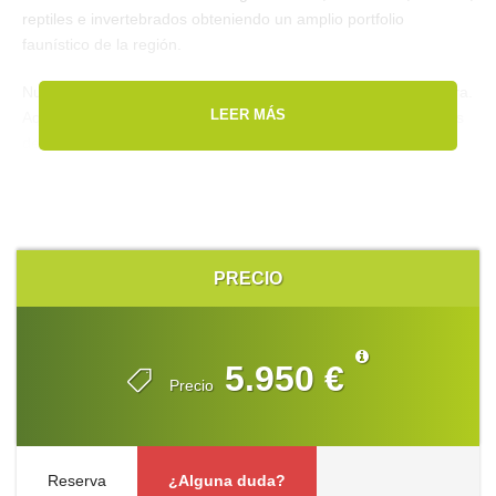
reptiles e invertebrados obteniendo un amplio portfolio
faunístico de la región.
Nuestro primero objetivo será el prestigioso rancho Santa Clara.
LEER MÁS
Aquí podremos fotografiar diferentes especies en instalaciones
de gran calidad.
PRECIO
5.950 €
Precio
Reserva
¿Alguna duda?