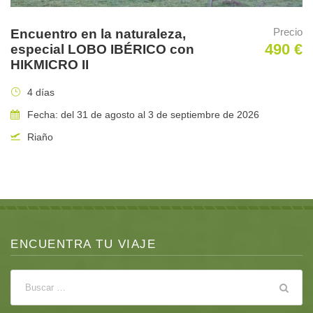
de un experto local en la mejor época del año para sacar el
máximo partido fotográfico a la región.
Precio
Encuentro en la naturaleza,
490 €
especial LOBO IBÉRICO con
Traslados
HIKMICRO II
En furgonetas desde el aeropuerto y en vehículos 4×4
4 días
en los ranchos.
Fecha: del 31 de agosto al 3 de septiembre de 2026
Riaño
Alojamiento
La casa de huéspedes SANTA CLARA totalmente equipada
cuenta con muchas comodidades que incluyen:
Calefacción central y aire acondicionado.
ENCUENTRA TU VIAJE
Una cocina totalmente equipada
Mesa de comedor para 8 personas