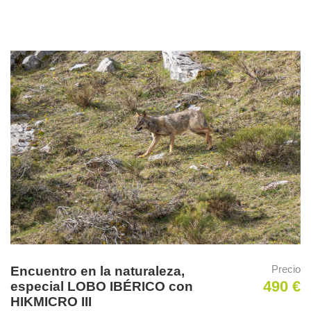
fotográficas del sur de los Estados Unidos de América en una
época del año excelente para alcanzar nuestros objetivos.
Lugares de salida
Aeropuertos de Madrid o de Barcelona
Duración del viaje
9 días (del 13/05/2026 al 21/05/2026)
Incluido en el precio
Precio
Encuentro en la naturaleza,
Estancia en la Casa de Huespedes de Santa Clara durante
490 €
especial LOBO IBÉRICO con
toda la Estancia del 13 al 20 de mayo.
HIKMICRO III
Todas las comidas incluidas del 14 al 19 de mayo.