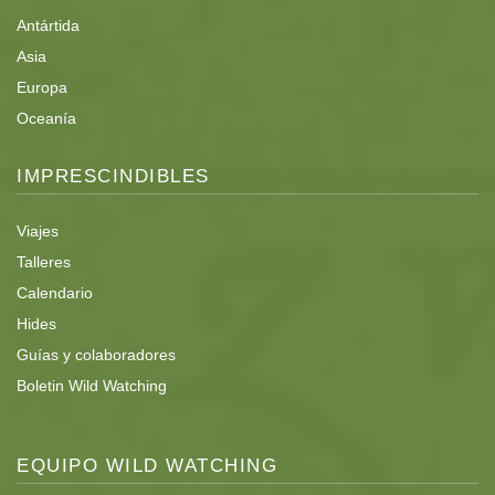
Antártida
Asia
Comidas
Europa
Oceanía
Todas las comidas incluidas desde el 14 al 20 de mayo.
IMPRESCINDIBLES
Incluidas agua y bebidas no alcoholicas.
Viajes
Algunas imágenes del viaje
Talleres
Calendario
Hides
Guías y colaboradores
Boletin Wild Watching
EQUIPO WILD WATCHING