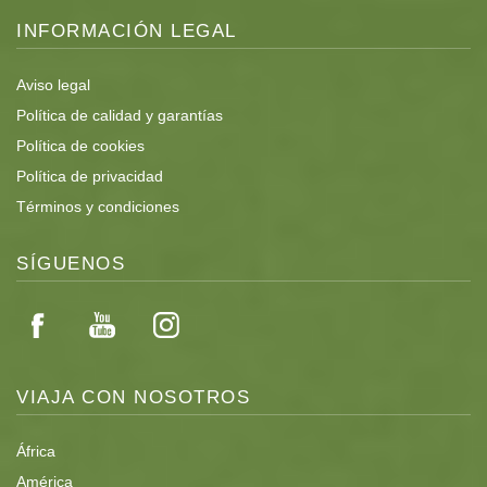
Mucho espacio en la mesa para ordenadores portátiles.
INFORMACIÓN LEGAL
Lavadora y secadora.
Aviso legal
Acceso a Internet Wi-Fi.
Política de calidad y garantías
Proyector digital y pantalla para presentaciones.
Política de cookies
Política de privacidad
Puede alojar cómodamente a 10-12 clientes.
Términos y condiciones
SÍGUENOS
VIAJA CON NOSOTROS
África
América