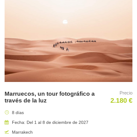
Harris, halcones de Cooper, cernícalos americanos, el buitre
turco, buitre negro y lechuzas.
También aquí existe la posibilidad de toparse con bobcats,
coyotes, ardillas de tierra, cérvidos y diversos reptiles.
Precio
Marruecos, un tour fotográfico a
2.180 €
través de la luz
8 días
Fecha: Del 1 al 8 de diciembre de 2027
Marrakech
En resumen, un circuito por las mejores instalaciones