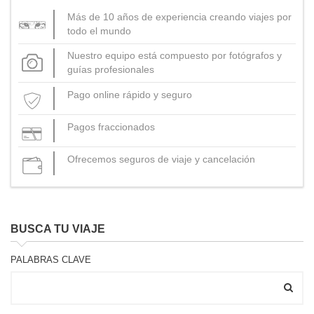
técnico como en lo humano.
Más de 10 años de experiencia creando viajes por
todo el mundo
Previamente habremos acudido a los bellos parajes de la
Cordillera Cantábrica oriental, a la Montaña de Riaño, para
Nuestro equipo está compuesto por fotógrafos y
observar grupos familiares de lobo ibérico.
guías profesionales
Pago online rápido y seguro
Este carnívoro se encuentra, al final del verano, invirtiendo toda
su energía en proporcionar alimento a su prole en las cercanías
Pagos fraccionados
del cubil.
Ofrecemos seguros de viaje y cancelación
BUSCA TU VIAJE
PALABRAS CLAVE