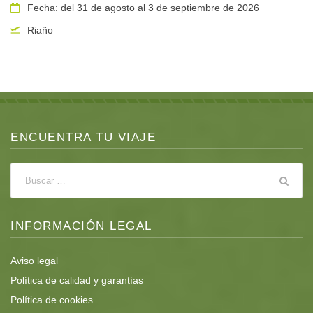
Fecha: del 31 de agosto al 3 de septiembre de 2026
Comidas
Riaño
Desayuno incluido en el precio, los restaurantes cuentan con
menus del día a bajo precio.
ENCUENTRA TU VIAJE
Programa
INFORMACIÓN LEGAL
Aviso legal
24 de agosto
Política de calidad y garantías
Llegada a Boca de Huérgano, entrada en el alojamiento.
Política de cookies