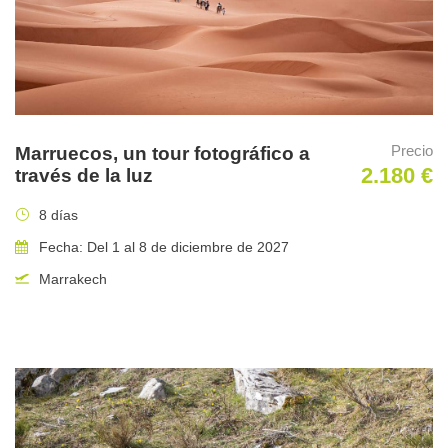
Duración del viaje
7 días (del 24/8/2025 al 30/8/2025)
Precio
Marruecos, un tour fotográfico a
Incluido en el precio
2.180 €
través de la luz
Alojamiento en habitación doble compartida.
8 días
Desayunos
Fecha: Del 1 al 8 de diciembre de 2027
Guías WWS especializados.
Marrakech
Transportes durante el tour.
Seguro básico.
No incluido en el precio
Traslados desde o hasta aeropuertos o ferrys.
Comidas o bebidas no incluidas en nuestros menús.