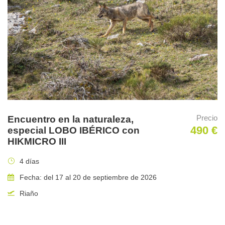
Cualquier otro aspecto que no este determinado en el
apartado «incluido en el precio».
Lo mejor de este viaje
Los meses de agosto y septiembre son los más propicios del
año para combinar la observación de oso pardo, gato montés y
lobo ibérico en la Cordillera, prácticamente garantizando el
avistamiento de las tres especies.
Precio
Encuentro en la naturaleza,
490 €
especial LOBO IBÉRICO con
Punto de encuentro
HIKMICRO III
4 días
Hotel Tierra de la Reina en Boca de Huérgano (León)
Fecha: del 17 al 20 de septiembre de 2026
Riaño
Traslados