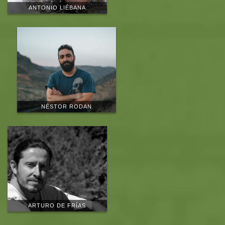
ANTONIO LIÉBANA
27 de agosto
Traslado al Parque Natural de Somiedo. Una vez instalados
realizaremos la primera espera de tarde para observar al Oso
NÉSTOR RODAN
Pardo.
28 y 29 de agosto
Observación de oso pardo en los Espacios Naturales de
Somiedo.
Serán excursiones de entre 4 y 5 horas, una por la mañana y
otra por la tarde.
ARTURO DE FRÍAS
Nos trasladaremos en vehículos todoterreno y visitaremos