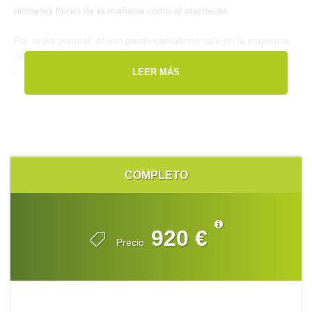
primeras horas de la mañana como al atardecer.
Por regla general, el oso pardo cantábrico sale de la espesura
de los bosques para alimentarse en la orla supraforestal,
consumiendo arándanos, moras y avellanas; recursos
LEER MÁS
disponibles en abundancia en su hábitat natural durante estas
fechas.
Es en esos momentos cuando resulta sencillo ver al
plantígrado, especialmente durante las primeras y últimas horas
del día.
COMPLETO
Se realizarán esperas en puntos estratégicos -moviéndonos por
las mejores zonas oseras de la Cordillera- y buscando los
lugares con mayores garantías de éxito; todo ello es posible
920 €
Precio
gracias al extenso conocimiento del medio que posee nuestro
equipo.