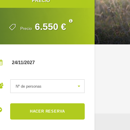
PRECIO
PRECIO
6.550 €
6.550 €
Precio
Precio
24/11/2027