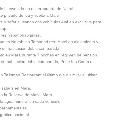
de bienvenida en el aeropuerto de Nairobi.
e privado de ida y vuelta a Mara.
e y safaris usando dos vehículos 4×4 en exclusiva para
grupo.
res hispanohablantes.
to en Nairobi en Tamarind tree Hotel en alojamiento y
 en habitación doble compartida.
nto en Mara durante 7 noches en régimen de pensión
 en habitación doble compartida, Pride Inn Camp o
 Talisman Restaurant el último día o similar el último
 safaris en Mara.
 a la Reserva de Masai Mara.
de agua mineral en cada vehículo.
bernamentales.
gráfico nacional.