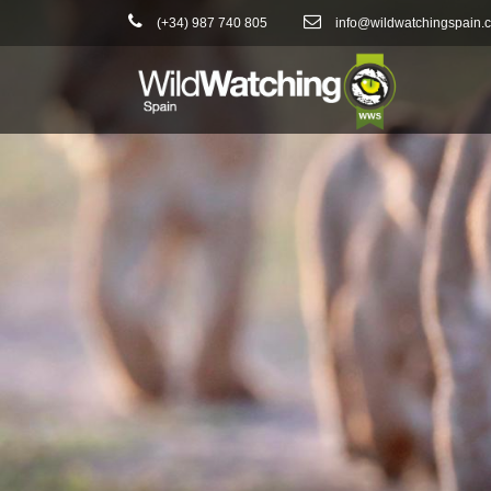
(+34) 987 740 805
info@wildwatchingspain.