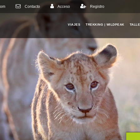
com
Contacto
Acceso
Registro
VIAJES
TREKKING | WILDPEAK
TALL