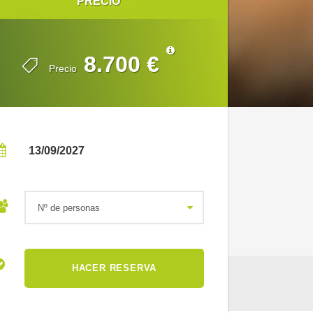
PRECIO
PRECIO
8.700 €
8.700 €
Precio
Precio
13/09/2027