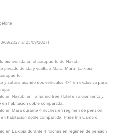
celona
13/09/2027 al 23/09/2027)
de bienvenida en el aeropuerto de Nairobi.
e privado de ida y vuelta a Mara, Mara- Laikipia,
 aeropuerto.
e y safaris usando dos vehículos 4×4 en exclusiva para
grupo.
to en Nairobi en Tamarind tree Hotel en alojamiento y
 en habitación doble compartida.
nto en Mara durante 4 noches en régimen de pensión
 en habitación doble compartida, Pride Inn Camp o
nto en Laikipia durante 4 noches en régimen de pensión