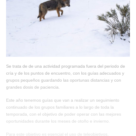
Se trata de de una actividad programada fuera del periodo de
cría y de los puntos de encuentro, con los guías adecuados y
grupos pequeños guardando las oportunas distancias y con
grandes dosis de paciencia.
Este año tenemos guías que van a realizar un seguimiento
continuado de los grupos familiares a lo largo de toda la
temporada, con el objetivo de poder operar con las mejores
oportunidades durante los meses de otoño e invierno.
Para este objetivo es esencial el uso de teleobjetivos,