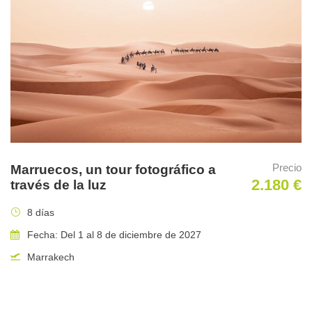
desayuno.
Suplemento habitación individual 80€.
Comidas
Desayunos incluidos.
Algunas imágenes del viaje
Precio
Marruecos, un tour fotográfico a
2.180 €
través de la luz
8 días
Fecha: Del 1 al 8 de diciembre de 2027
Marrakech