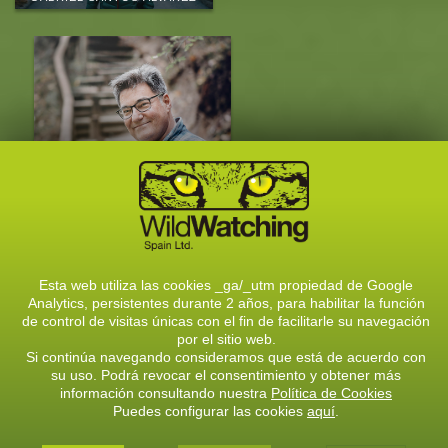
EDUARDO MARCOS
QUEVEDO
CONOCE AL EQUIPO
Esta web utiliza las cookies _ga/_utm propiedad de Google
Analytics, persistentes durante 2 años, para habilitar la función
CONTACTA CON NOSOTROS
de control de visitas únicas con el fin de facilitarle su navegación
por el sitio web.
C/ Solasierra, 8, 24900- Riaño (León)
Si continúa navegando consideramos que está de acuerdo con
Telf.: 987740805 / 609726444
su uso. Podrá revocar el consentimiento y obtener más
E-mail:
info@wildwatchingspain.com
información consultando nuestra
Política de Cookies
Puedes configurar las cookies
aquí
.