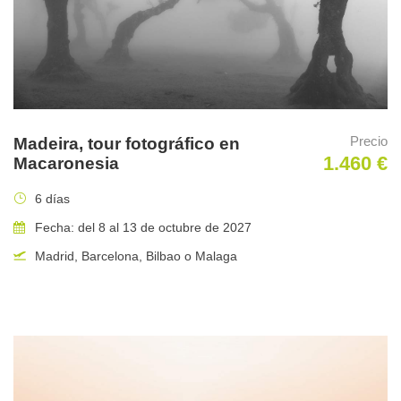
volver en sesión privada cuando quiera.
Lugares de salida
Precio
Madeira, tour fotográfico en
1.460 €
Macaronesia
Finca Peñalajo-Aprisco ( Visor del Marques)
6 días
Duración del viaje
Fecha: del 8 al 13 de octubre de 2027
Madrid, Barcelona, Bilbao o Malaga
4 días (del 25/07/2026 al 28/07/2026)
Incluido en el precio
6 entradas de medio día a diferentes hides fotográficos de
lince ibérico