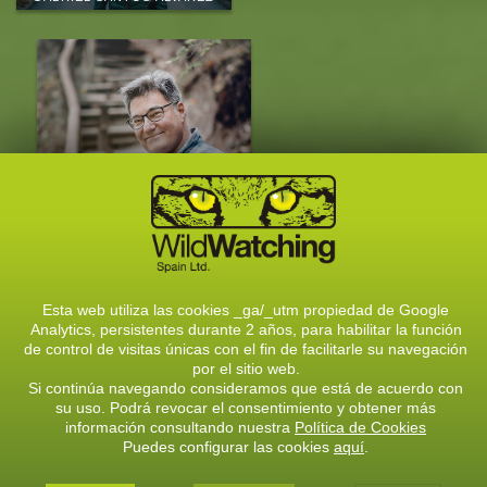
EDUARDO MARCOS
QUEVEDO
CONOCE AL EQUIPO
Esta web utiliza las cookies _ga/_utm propiedad de Google
Analytics, persistentes durante 2 años, para habilitar la función
CONTACTA CON NOSOTROS
de control de visitas únicas con el fin de facilitarle su navegación
por el sitio web.
C/ Solasierra, 8, 24900- Riaño (León)
Si continúa navegando consideramos que está de acuerdo con
Telf.: 987740805 / 609726444
su uso. Podrá revocar el consentimiento y obtener más
E-mail:
info@wildwatchingspain.com
información consultando nuestra
Política de Cookies
Puedes configurar las cookies
aquí
.