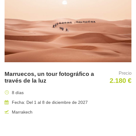
3 noches en habitación doble compartida, con desayuno,
cena y picnic a medio dia.
Guía fotográfico especializado y todos sus gastos ( António
Liebana)
Transporte 4×4 y equipo de apoyo y asistencia
Permisos
Charlas técnicas.
Hides libres adicionales de paseriformes, mochuelo,
esteparias
Precio
Marruecos, un tour fotográfico a
No incluido en el precio
2.180 €
través de la luz
Traslados hasta Peñalajo
8 días
Cualquier otra cosa no incluida en inclusiones
Fecha: Del 1 al 8 de diciembre de 2027
Marrakech
Lo mejor de este viaje
Es la primera vez que se puede ofrecer un taller de estas