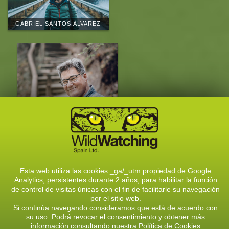
GABRIEL SANTOS ÁLVAREZ
EDUARDO MARCOS
QUEVEDO
CONOCE AL EQUIPO
Esta web utiliza las cookies _ga/_utm propiedad de Google
Analytics, persistentes durante 2 años, para habilitar la función
CONTACTA CON NOSOTROS
de control de visitas únicas con el fin de facilitarle su navegación
por el sitio web.
C/ Solasierra, 8, 24900- Riaño (León)
Si continúa navegando consideramos que está de acuerdo con
Telf.: 987740805 / 609726444
su uso. Podrá revocar el consentimiento y obtener más
E-mail:
info@wildwatchingspain.com
información consultando nuestra
Política de Cookies