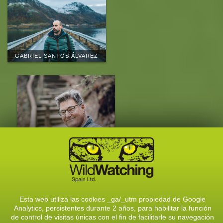
GABRIEL SANTOS ÁLVAREZ
EDUARDO MARCOS
QUEVEDO
CONOCE AL EQUIPO
Esta web utiliza las cookies _ga/_utm propiedad de Google
Analytics, persistentes durante 2 años, para habilitar la función
CONTACTA CON NOSOTROS
de control de visitas únicas con el fin de facilitarle su navegación