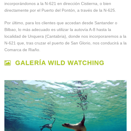
incorporándonos a la N-621 en dirección Cistierna, o bien
directamente por el Puerto del Pontón, a través de la N-625.
Por último, para los clientes que accedan desde Santander o
Bilbao, lo más adecuado es utilizar la autovía A-8 hasta la
localidad de Unquera (Cantabria), donde nos incorporaremos a la
N-621 que, tras cruzar el puerto de San Glorio, nos conducirá a la
Comarca de Riaño.
GALERÍA WILD WATCHING