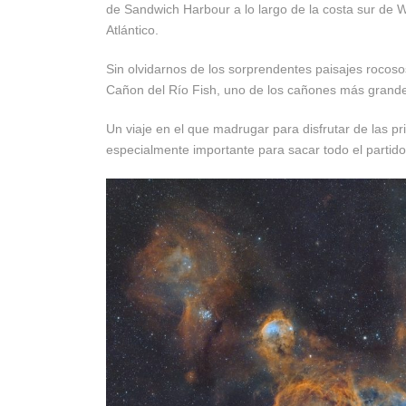
de Sandwich Harbour a lo largo de la costa sur de
Atlántico.
Sin olvidarnos de los sorprendentes paisajes rocos
Cañon del Río Fish, uno de los cañones más grandes
Un viaje en el que madrugar para disfrutar de las p
especialmente importante para sacar todo el partido 