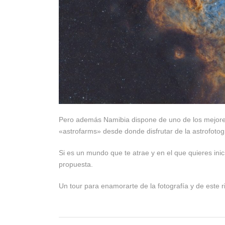
Pero además Namibia dispone de uno de los mejores
«astrofarms» desde donde disfrutar de la astrofotog
Si es un mundo que te atrae y en el que quieres inic
propuesta.
Un tour para enamorarte de la fotografía y de este r