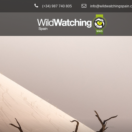
(+34) 987 740 805
info@wildwatchingspain.