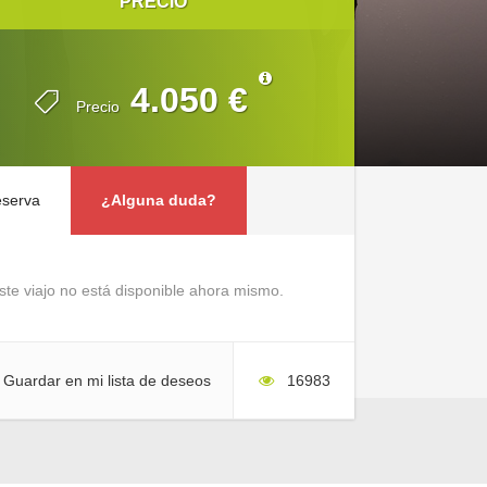
PRECIO
PRECIO
4.050 €
4.050 €
Precio
Precio
serva
¿Alguna duda?
ste viajo no está disponible ahora mismo.
Guardar en mi lista de deseos
16983