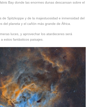
 Walvis Bay donde las enormes dunas descansan sobre el
os de Spitzkoppe y de la majestuosidad e inmensidad del
 del planeta y el cañón más grande de África.
rimeras luces, y aprovechar los atardeceres será
a estos fantásticos paisajes.