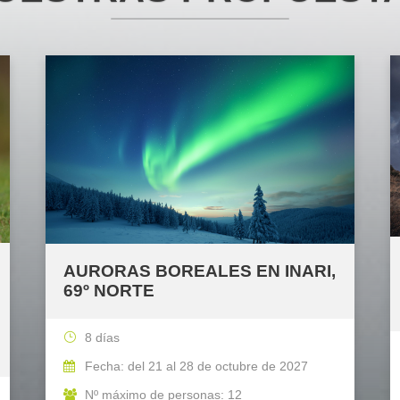
AURORAS BOREALES EN INARI,
69º NORTE
8 días
Fecha: del 21 al 28 de octubre de 2027
Nº máximo de personas: 12