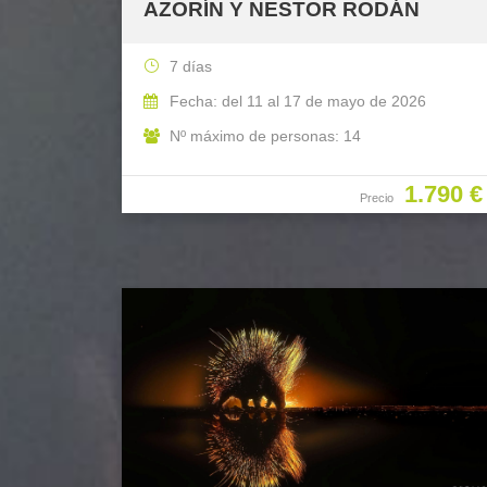
AZORÍN Y NESTOR RODÁN
7 días
Fecha: del 11 al 17 de mayo de 2026
Nº máximo de personas: 14
1.790 €
Precio