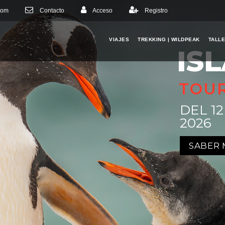
com
Contacto
Acceso
Registro
VIAJES
TREKKING | WILDPEAK
TALL
IS
TOU
DEL 1
2026
SABER