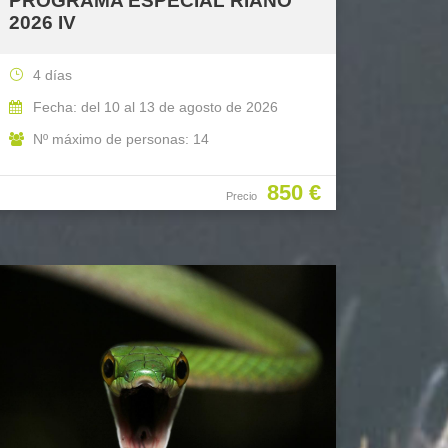
PROGRAMA ESPECIAL RIAÑO
2026 IV
4 días
Fecha: del 10 al 13 de agosto de 2026
Nº máximo de personas: 14
850 €
Precio