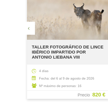
COMPLETO
INCE
ECLIPSE TOTAL DE SOL Y LLUVIA
DE METEOROS PROGRAMA
ESPECIAL RIAÑO 2026
4 días
6
Fecha: del 10 al 13 de agosto de 2026
Nº máximo de personas: 15
820 €
850 €
Precio