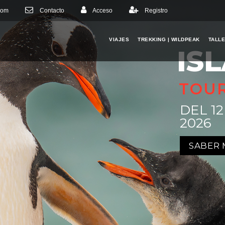
com
Contacto
Acceso
Registro
VIAJES
TREKKING | WILDPEAK
TALL
IS
TOU
DEL 1
2026
SABER