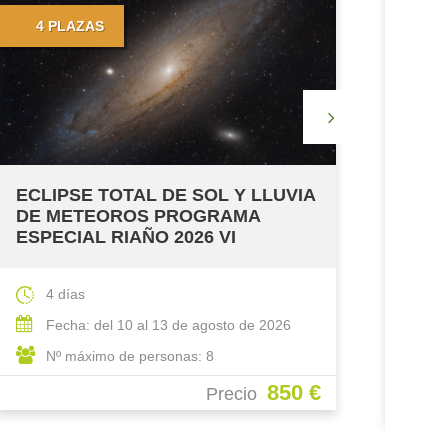
COMPLETO
ECLI
DE 
ESPE
4
ECLIPSE TOTAL DE SOL Y LLUVIA
DE METEOROS PROGRAMA
F
ESPECIAL RIAÑO 2026 II
N
4 días
Fecha: del 10 al 13 de agosto de 2026
Nº máximo de personas: 15
850 €
Precio