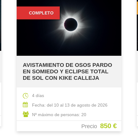
4 PLAZAS
ECLIPSE TOTAL DE SOL Y LLUVIA
DE METEOROS PROGRAMA
ESPECIAL RIAÑO 2026 VI
4 días
Fecha: del 10 al 13 de agosto de 2026
Nº máximo de personas: 8
850 €
Precio