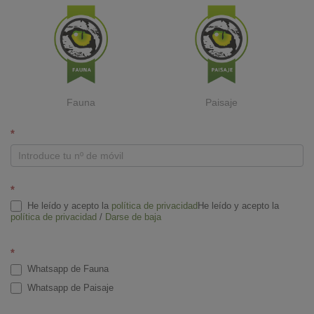
Fauna
Paisaje
W
*
h
a
t
*
s
He leído y acepto la
política de privacidad
He leído y acepto la
a
política de privacidad
/
Darse de baja
p
p
*
Whatsapp de Fauna
Whatsapp de Paisaje