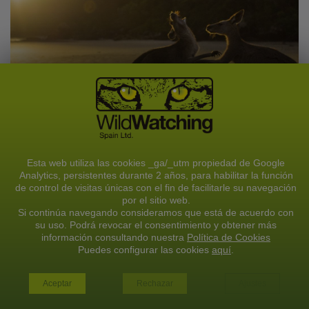
Esta web utiliza las cookies _ga/_utm propiedad de Google
OCEANÍA
Analytics, persistentes durante 2 años, para habilitar la función
de control de visitas únicas con el fin de facilitarle su navegación
por el sitio web.
Si continúa navegando consideramos que está de acuerdo con
su uso. Podrá revocar el consentimiento y obtener más
información consultando nuestra
Política de Cookies
VER TODOS LOS VIAJES
Puedes configurar las cookies
aquí
.
VER TODOS LOS VIAJES
Aceptar
Rechazar
Ajustes