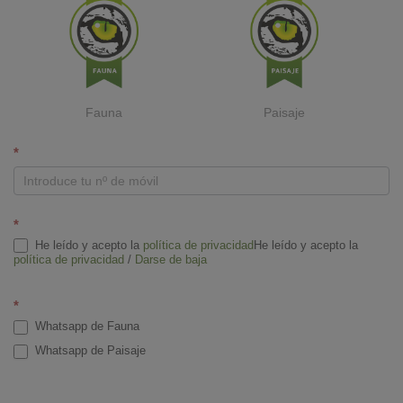
Fauna
Paisaje
W
*
h
a
t
*
s
He leído y acepto la
política de privacidad
He leído y acepto la
a
política de privacidad
/
Darse de baja
p
p
*
Whatsapp de Fauna
Whatsapp de Paisaje