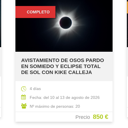
4 PLAZAS
ECLIPSE TOTAL DE SOL Y LLUVIA
DE METEOROS PROGRAMA
ESPECIAL RIAÑO 2026 VI
4 días
Fecha: del 10 al 13 de agosto de 2026
Nº máximo de personas: 8
850 €
Precio