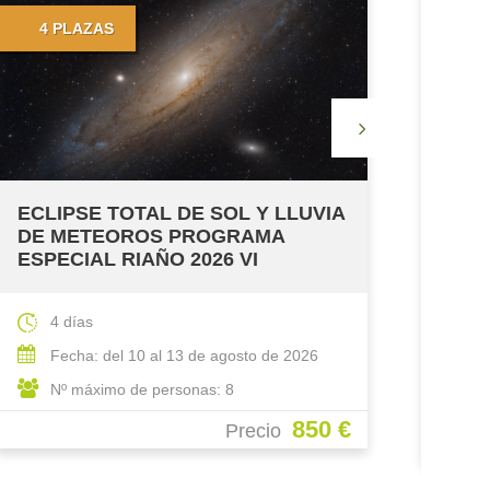
COMPLETO
ECLI
DE 
ESPE
4
ECLIPSE TOTAL DE SOL Y LLUVIA
DE METEOROS PROGRAMA
F
ESPECIAL RIAÑO 2026 II
N
4 días
Fecha: del 10 al 13 de agosto de 2026
Nº máximo de personas: 15
850 €
Precio