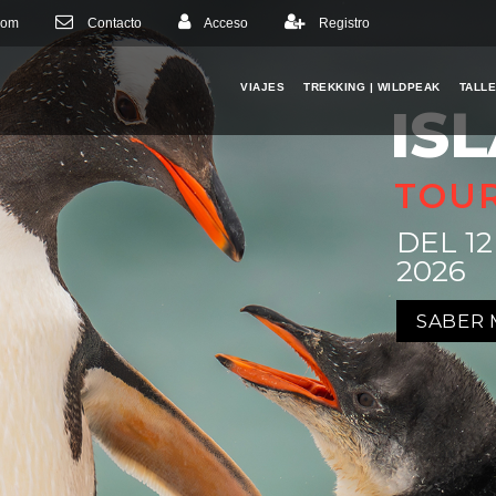
com
Contacto
Acceso
Registro
VIAJES
TREKKING | WILDPEAK
TALL
IS
TOU
DEL 1
2026
SABER