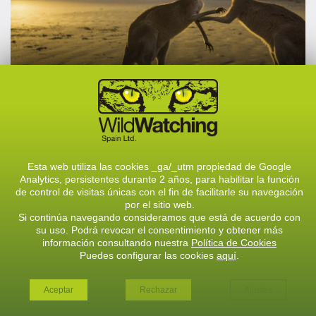
OCEANÍA
Esta web utiliza las cookies _ga/_utm propiedad de Google
Analytics, persistentes durante 2 años, para habilitar la función
de control de visitas únicas con el fin de facilitarle su navegación
por el sitio web.
VER TODOS LOS VIAJES
Si continúa navegando consideramos que está de acuerdo con
VER TODOS LOS VIAJES
su uso. Podrá revocar el consentimiento y obtener más
información consultando nuestra
Política de Cookies
Puedes configurar las cookies
aquí
.
Aceptar
Rechazar
Ajustes