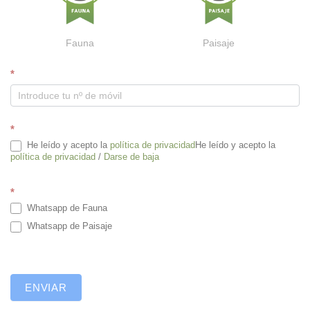
Fauna
Paisaje
W
*
h
a
t
*
s
He leído y acepto la
política de privacidad
He leído y acepto la
a
política de privacidad
/
Darse de baja
p
p
*
Whatsapp de Fauna
Whatsapp de Paisaje
ENVIAR