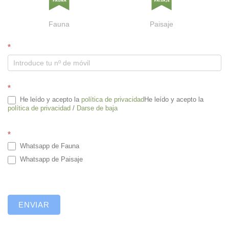
Fauna
Paisaje
W
*
h
a
t
*
s
He leído y acepto la
política de privacidad
He leído y acepto la
a
política de privacidad
/
Darse de baja
p
p
*
Whatsapp de Fauna
Whatsapp de Paisaje
ENVIAR